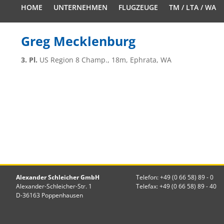
HOME
UNTERNEHMEN
FLUGZEUGE
TM / LTA / WA
Greg Mecklenburg
3. Pl.
US Region 8 Champ., 18m, Ephrata, WA
Alexander Schleicher GmbH
Telefon: +49 (0 66 58) 89 - 0
Alexander-Schleicher-Str. 1
Telefax: +49 (0 66 58) 89 - 40
D-36163 Poppenhausen