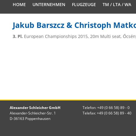
HOME
UNTERNEHMEN
FLUGZEUGE
TM / LTA / WA
Jakub Barszcz & Christoph Matk
3. Pl.
European Championships 2015, 20m Multi seat,
Őcsén
Alexander Schleicher GmbH
Telefon: +49 (0 66 58) 89 - 0
Alexander-Schleicher-Str. 1
Telefax: +49 (0 66 58) 89 - 40
D-36163 Poppenhausen