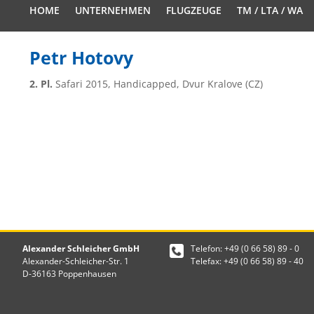
HOME
UNTERNEHMEN
FLUGZEUGE
TM / LTA / WA
Petr Hotovy
2. Pl.
Safari 2015, Handicapped, Dvur Kralove (CZ)
Alexander Schleicher GmbH
Telefon: +49 (0 66 58) 89 - 0
Alexander-Schleicher-Str. 1
Telefax: +49 (0 66 58) 89 - 40
D-36163 Poppenhausen