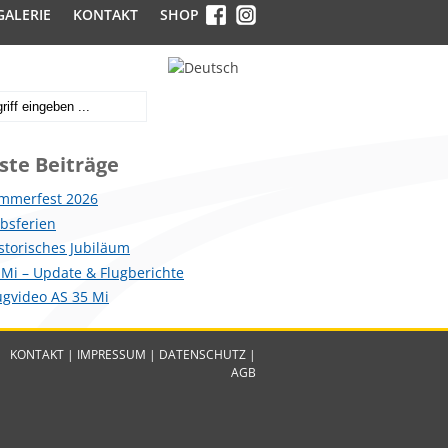
GALERIE
KONTAKT
SHOP
ste Beiträge
mmerfest 2026
ebsferien
istorisches Jubiläum
 Mi – Update & Flugberichte
lugvideo AS 35 Mi
KONTAKT
|
IMPRESSUM
|
DATENSCHUTZ
|
AGB