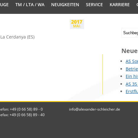
EUGE
TM / LTA / WA
NEUIGKEITEN
SERVICE
KARRIERE
2017
MAI.
La Cerdanya (ES)
Neue
AS So
Betri
Ein h
AS 35
Erstf
lefon: +49 (0 66 58) 89 - 0
info@alexander-schleicher.de
lefax: +49 (0 66 58) 89 - 40