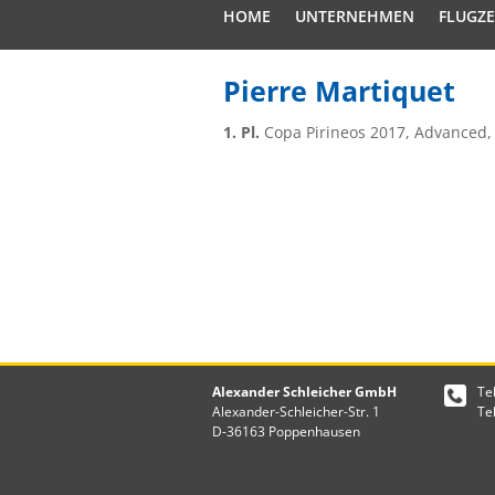
HOME
UNTERNEHMEN
FLUGZ
Pierre Martiquet
1. Pl.
Copa Pirineos 2017, Advanced, 
Alexander Schleicher GmbH
Te
Alexander-Schleicher-Str. 1
Te
D-36163 Poppenhausen