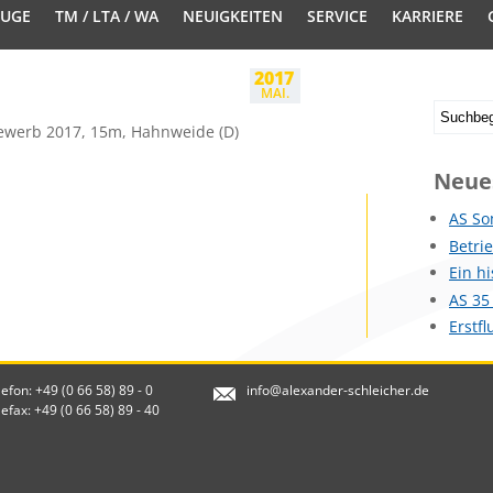
EUGE
TM / LTA / WA
NEUIGKEITEN
SERVICE
KARRIERE
2017
MAI.
ewerb 2017, 15m, Hahnweide (D)
Neue
AS So
Betri
Ein h
AS 35
Erstf
lefon: +49 (0 66 58) 89 - 0
info@alexander-schleicher.de
lefax: +49 (0 66 58) 89 - 40