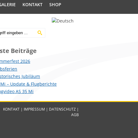
GALERIE
KONTAKT
SHOP
ste Beiträge
mmerfest 2026
ebsferien
istorisches Jubiläum
 Mi – Update & Flugberichte
lugvideo AS 35 Mi
KONTAKT
|
IMPRESSUM
|
DATENSCHUTZ
|
AGB