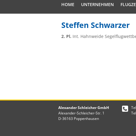
HOME
UNTERNEHMEN
FLUGZ
Steffen Schwarzer
2. Pl.
Int. Hahnweide Segelflugwettb
Alexander Schleicher GmbH
Te
Alexander-Schleicher-Str. 1
Te
D-36163 Poppenhausen