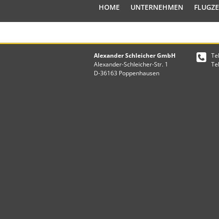
HOME
UNTERNEHMEN
FLUGZ
Alexander Schleicher GmbH
Te
Alexander-Schleicher-Str. 1
Te
D-36163 Poppenhausen