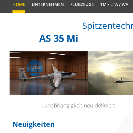
HOME
UNTERNEHMEN
FLUGZEUGE
TM / LTA / WA
Spitzentechn
AS 35 Mi
…Unabhängigkeit neu definiert
Neuigkeiten