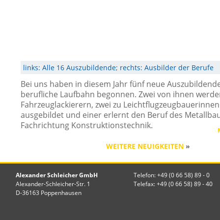
links: Alle 16 Auszubildende; rechts: Ausbilder der Berufe
Bei uns haben in diesem Jahr fünf neue Auszubildende
berufliche Laufbahn begonnen. Zwei von ihnen werde
Fahrzeuglackierern, zwei zu Leichtflugzeugbauerinne
ausgebildet und einer erlernt den Beruf des Metallba
Fachrichtung Konstruktionstechnik.
WEITERE NEUIGKEITEN
»
Alexander Schleicher GmbH
Telefon: +49 (0 66 58) 89 - 0
Alexander-Schleicher-Str. 1
Telefax: +49 (0 66 58) 89 - 40
D-36163 Poppenhausen