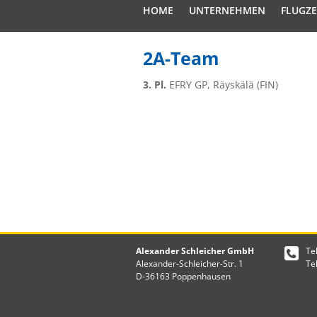
HOME
UNTERNEHMEN
FLUGZ
2A-Team
3. Pl.
EFRY GP, Räyskälä (FIN)
Alexander Schleicher GmbH
Te
Alexander-Schleicher-Str. 1
Te
D-36163 Poppenhausen