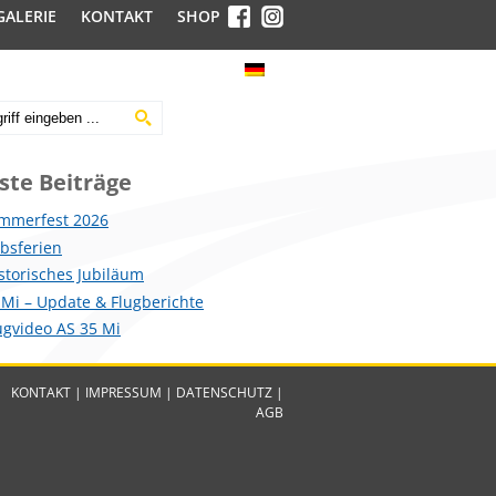
GALERIE
KONTAKT
SHOP
ste Beiträge
mmerfest 2026
ebsferien
istorisches Jubiläum
 Mi – Update & Flugberichte
lugvideo AS 35 Mi
KONTAKT
|
IMPRESSUM
|
DATENSCHUTZ
|
AGB