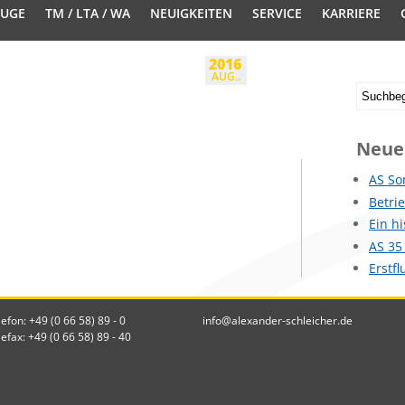
EUGE
TM / LTA / WA
NEUIGKEITEN
SERVICE
KARRIERE
2016
AUG..
Neue
AS So
Betri
Ein h
AS 35
Erstf
lefon: +49 (0 66 58) 89 - 0
info@alexander-schleicher.de
lefax: +49 (0 66 58) 89 - 40