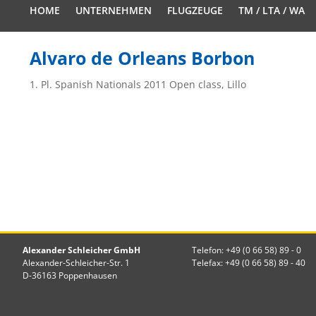
HOME
UNTERNEHMEN
FLUGZEUGE
TM / LTA / WA
Alvaro de Orleans Borbon
1. Pl. Spanish Nationals 2011 Open class, Lillo
Alexander Schleicher GmbH
Telefon: +49 (0 66 58) 89 - 0
Alexander-Schleicher-Str. 1
Telefax: +49 (0 66 58) 89 - 40
D-36163 Poppenhausen