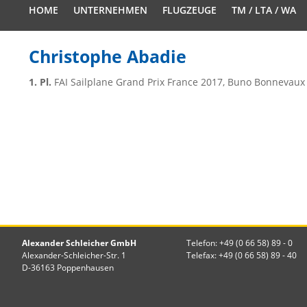
HOME
UNTERNEHMEN
FLUGZEUGE
TM / LTA / WA
Christophe Abadie
1. Pl.
FAI Sailplane Grand Prix France 2017, Buno Bonnevaux 
Alexander Schleicher GmbH
Telefon: +49 (0 66 58) 89 - 0
Alexander-Schleicher-Str. 1
Telefax: +49 (0 66 58) 89 - 40
D-36163 Poppenhausen