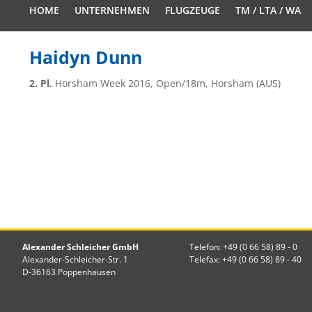
HOME
UNTERNEHMEN
FLUGZEUGE
TM / LTA / WA
Haidyn Dunn
2. Pl.
Horsham Week 2016, Open/18m, Horsham (AUS)
Alexander Schleicher GmbH
Telefon: +49 (0 66 58) 89 - 0
Alexander-Schleicher-Str. 1
Telefax: +49 (0 66 58) 89 - 40
D-36163 Poppenhausen