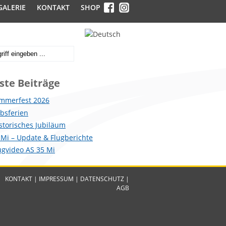
GALERIE
KONTAKT
SHOP
ste Beiträge
mmerfest 2026
ebsferien
istorisches Jubiläum
 Mi – Update & Flugberichte
lugvideo AS 35 Mi
KONTAKT
|
IMPRESSUM
|
DATENSCHUTZ
|
AGB