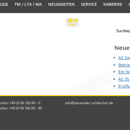
EUGE
TM / LTA / WA
NEUIGKEITEN
SERVICE
KARRIERE
2013
MAI.
Neue
AS So
Betri
Ein h
AS 35
Erstf
lefon: +49 (0 66 58) 89 - 0
info@alexander-schleicher.de
lefax: +49 (0 66 58) 89 - 40