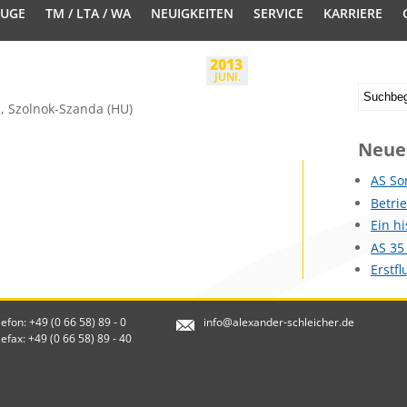
EUGE
TM / LTA / WA
NEUIGKEITEN
SERVICE
KARRIERE
2013
JUNI.
ss, Szolnok-Szanda (HU)
Neue
AS So
Betri
Ein h
AS 35
Erstf
lefon: +49 (0 66 58) 89 - 0
info@alexander-schleicher.de
lefax: +49 (0 66 58) 89 - 40