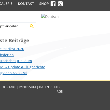
GALERIE
KONTAKT
SHOP
ste Beiträge
mmerfest 2026
ebsferien
istorisches Jubiläum
 Mi – Update & Flugberichte
lugvideo AS 35 Mi
KONTAKT
|
IMPRESSUM
|
DATENSCHUTZ
|
AGB