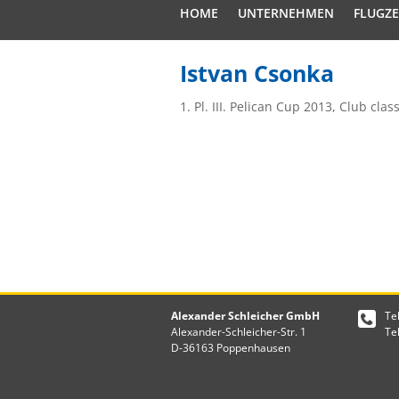
HOME
UNTERNEHMEN
FLUGZ
Istvan Csonka
1. Pl. III. Pelican Cup 2013, Club cla
Alexander Schleicher GmbH
Te
Alexander-Schleicher-Str. 1
Te
D-36163 Poppenhausen