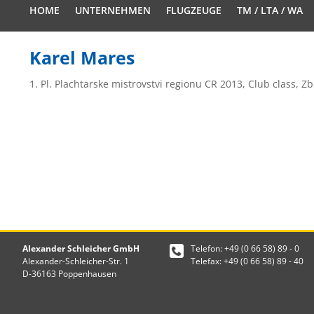
HOME
UNTERNEHMEN
FLUGZEUGE
TM / LTA / WA
Karel Mares
1. Pl. Plachtarske mistrovstvi regionu CR 2013, Club class, Zb
Alexander Schleicher GmbH
Telefon: +49 (0 66 58) 89 - 0
Alexander-Schleicher-Str. 1
Telefax: +49 (0 66 58) 89 - 40
D-36163 Poppenhausen