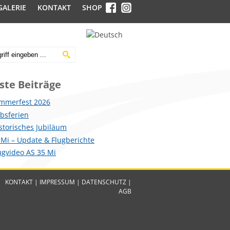
GALERIE
KONTAKT
SHOP
ste Beiträge
mmerfest 2026
ebsferien
istorisches Jubiläum
 Mi – Update & Flugberichte
lugvideo AS 35 Mi
KONTAKT
|
IMPRESSUM
|
DATENSCHUTZ
|
AGB