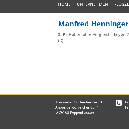
HOME
UNTERNEHMEN
FLUGZ
Manfred Henninger
2. Pl.
Hohenloher Vergleichsfliegen 2
(D)
Alexander Schleicher GmbH
Te
Alexander-Schleicher-Str. 1
Te
D-36163 Poppenhausen