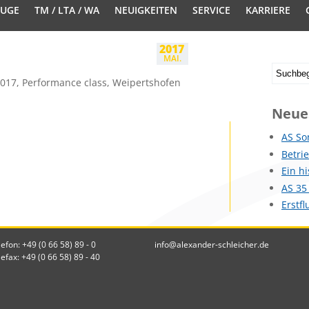
EUGE
TM / LTA / WA
NEUIGKEITEN
SERVICE
KARRIERE
2017
MAI.
017, Performance class, Weipertshofen
Neue
AS So
Betri
Ein h
AS 35
Erstf
lefon: +49 (0 66 58) 89 - 0
info@alexander-schleicher.de
lefax: +49 (0 66 58) 89 - 40