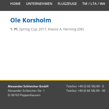
HOME
UNTERNEHMEN
FLUGZEUGE
TM / LTA / WA
Ole Korsholm
1. Pl.
Spring Cup 2017, Klasse A, Herning (DK)
Alexander Schleicher GmbH
Telefon: +49 (0 66 58) 89 - 0
Alexander-Schleicher-Str. 1
Telefax: +49 (0 66 58) 89 - 40
D-36163 Poppenhausen