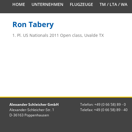
HOME
UNTERNEHMEN
FLUGZEUGE
TM / LTA / WA
Ron Tabery
1. Pl. US Nationals 2011 Open class, Uvalde TX
Alexander Schleicher GmbH
Telefon: +49 (0 66 58) 89 - 0
Alexander-Schleicher-Str. 1
Telefax: +49 (0 66 58) 89 - 40
D-36163 Poppenhausen