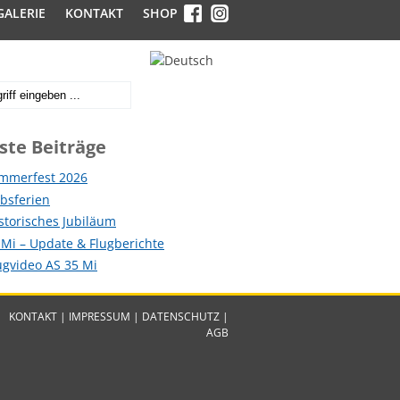
GALERIE
KONTAKT
SHOP
ste Beiträge
mmerfest 2026
ebsferien
istorisches Jubiläum
 Mi – Update & Flugberichte
lugvideo AS 35 Mi
KONTAKT
|
IMPRESSUM
|
DATENSCHUTZ
|
AGB