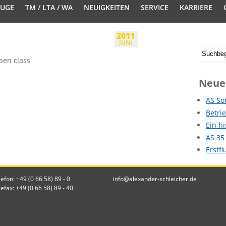
EUGE
TM / LTA / WA
NEUIGKEITEN
SERVICE
KARRIERE
2011
JUNI.
pen class
Neue
AS So
Betri
Ein h
AS 35
Erstf
lefon: +49 (0 66 58) 89 - 0
info@alexander-schleicher.de
lefax: +49 (0 66 58) 89 - 40