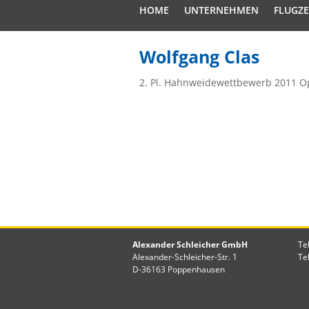
HOME
UNTERNEHMEN
FLUGZ
Wolfgang Clas
2. Pl. Hahnweidewettbewerb 2011 O
Alexander Schleicher GmbH
Te
Alexander-Schleicher-Str. 1
Te
D-36163 Poppenhausen