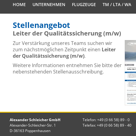
HOME
UNTERNEHMEN
FLUGZEUGE
TM / LTA / WA
Stellenangebot
Leiter der Qualitätssicherung (m/w)
Zur Verstärkung unseres Teams suchen wir
zum nächstmöglichen Zeitpunkt einen
Leiter
der Qualitätssicherung (m/w)
.
Weitere Informationen entnehmen Sie bitte der
nebenstehenden Stellenausschreibung.
Alexander Schleicher GmbH
Telefon: +49 (0 66 58) 89 - 0
Alexander-Schleicher-Str. 1
Telefax: +49 (0 66 58) 89 - 40
D-36163 Poppenhausen