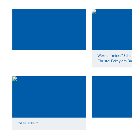
Werner “micro” Scholz
Christel Eckey am B
''Alte Adler''