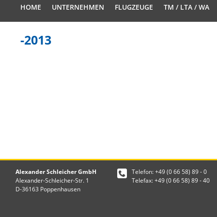
HOME
UNTERNEHMEN
FLUGZEUGE
TM / LTA / WA
-2013
Alexander Schleicher GmbH
Telefon: +49 (0 66 58) 89 - 0
Alexander-Schleicher-Str. 1
Telefax: +49 (0 66 58) 89 - 40
D-36163 Poppenhausen