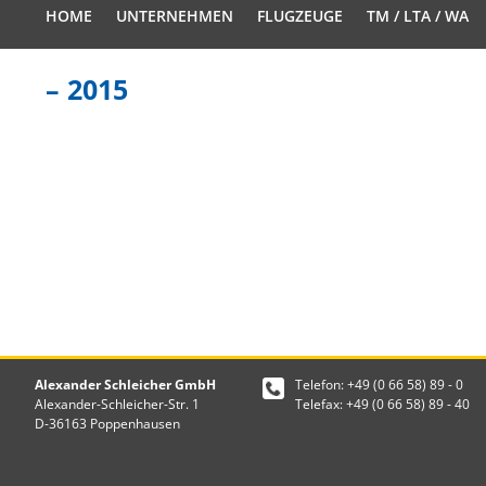
HOME
UNTERNEHMEN
FLUGZEUGE
TM / LTA / WA
– 2015
Alexander Schleicher GmbH
Telefon: +49 (0 66 58) 89 - 0
Alexander-Schleicher-Str. 1
Telefax: +49 (0 66 58) 89 - 40
D-36163 Poppenhausen