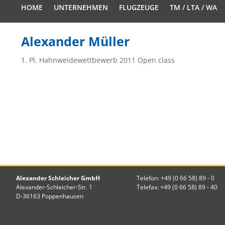
HOME
UNTERNEHMEN
FLUGZEUGE
TM / LTA / WA
Alexander Müller
1. Pl. Hahnweidewettbewerb 2011 Open class
Alexander Schleicher GmbH
Telefon: +49 (0 66 58) 89 - 0
Alexander-Schleicher-Str. 1
Telefax: +49 (0 66 58) 89 - 40
D-36163 Poppenhausen