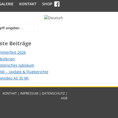
GALERIE
KONTAKT
SHOP
ste Beiträge
mmerfest 2026
ebsferien
istorisches Jubiläum
 Mi – Update & Flugberichte
lugvideo AS 35 Mi
KONTAKT
|
IMPRESSUM
|
DATENSCHUTZ
|
AGB