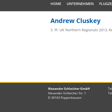
HOME
UNTERNEHMEN
FLUGZ
Andrew Cluskey
3. Pl. UK Northern Regionals 2013, R
Alexander Schleicher GmbH
Te
Alexander-Schleicher-Str. 1
Te
D-36163 Poppenhausen