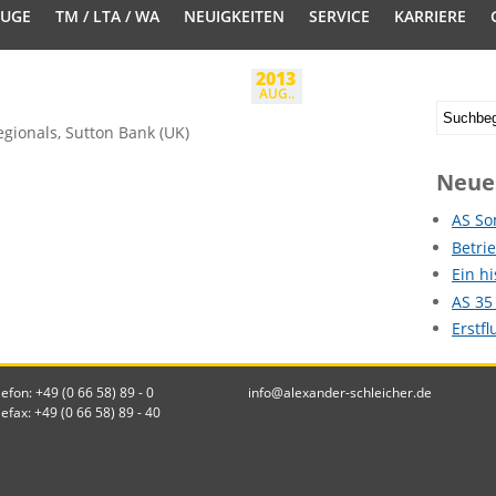
EUGE
TM / LTA / WA
NEUIGKEITEN
SERVICE
KARRIERE
2013
AUG..
egionals, Sutton Bank (UK)
Neue
AS So
Betri
Ein h
AS 35
Erstf
lefon: +49 (0 66 58) 89 - 0
info@alexander-schleicher.de
lefax: +49 (0 66 58) 89 - 40