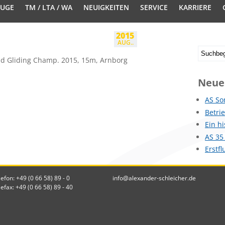
EUGE
TM / LTA / WA
NEUIGKEITEN
SERVICE
KARRIERE
2015
AUG..
d Gliding Champ. 2015, 15m, Arnborg
Neue
AS So
Betri
Ein h
AS 35
Erstf
lefon: +49 (0 66 58) 89 - 0
info@alexander-schleicher.de
lefax: +49 (0 66 58) 89 - 40