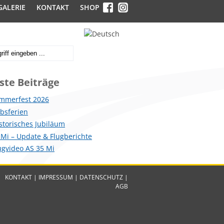
GALERIE
KONTAKT
SHOP
ste Beiträge
mmerfest 2026
ebsferien
istorisches Jubiläum
 Mi – Update & Flugberichte
lugvideo AS 35 Mi
KONTAKT
|
IMPRESSUM
|
DATENSCHUTZ
|
AGB