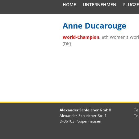
HOME
UNTERNEHMEN
FLUGZ
Anne Ducarouge
World-Champion
,
8th Women’s Worl
(DK)
Alexander Schleicher GmbH
Te
Alexander-Schleicher-Str. 1
Te
D-36163 Poppenhausen