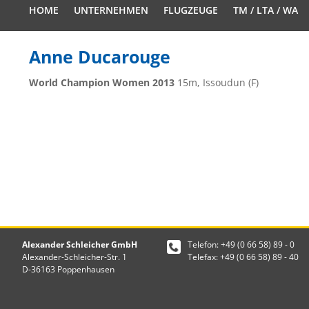
HOME
UNTERNEHMEN
FLUGZEUGE
TM / LTA / WA
Anne Ducarouge
World Champion Women 2013
15m, Issoudun (F)
Alexander Schleicher GmbH
Telefon: +49 (0 66 58) 89 - 0
Alexander-Schleicher-Str. 1
Telefax: +49 (0 66 58) 89 - 40
D-36163 Poppenhausen