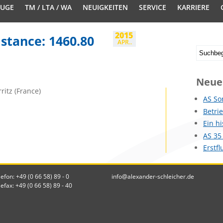
EUGE
TM / LTA / WA
NEUIGKEITEN
SERVICE
KARRIERE
2015
istance: 1460.80
APR..
Neue
ritz (France)
AS So
Betri
Ein h
AS 35
Erstf
lefon: +49 (0 66 58) 89 - 0
info@alexander-schleicher.de
lefax: +49 (0 66 58) 89 - 40