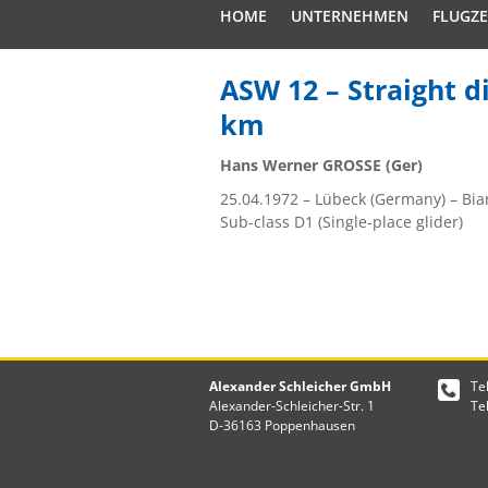
HOME
UNTERNEHMEN
FLUGZ
ASW 12 – Straight d
km
Hans Werner GROSSE (Ger)
25.04.1972 – Lübeck (Germany) – Biar
Sub-class D1 (Single-place glider)
Alexander Schleicher GmbH
Te
Alexander-Schleicher-Str. 1
Te
D-36163 Poppenhausen