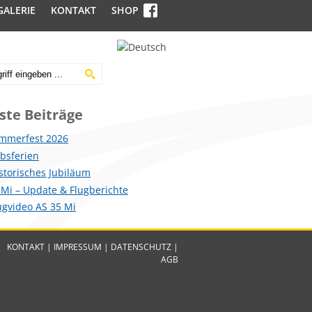
GALERIE
KONTAKT
SHOP
ste Beiträge
mmerfest 2026
ebsferien
istorisches Jubiläum
 Mi – Update & Flugberichte
lugvideo AS 35 Mi
KONTAKT
|
IMPRESSUM
|
DATENSCHUTZ
|
AGB