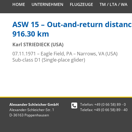
HOME
UNTERNEHMEN
FLUGZEUGE
TM / LTA / WA
ASW 15 – Out-and-return distanc
916.30 km
Karl STRIEDIECK (USA)
07.11.1971 – Eagle Field, PA – Narrows, VA (USA)
Sub-class D1 (Single-place glider)
Alexander Schleicher GmbH
Telefon: +49 (0 66 58) 89 - 0
Alexander-Schleicher-Str. 1
Telefax: +49 (0 66 58) 89 - 40
D-36163 Poppenhausen