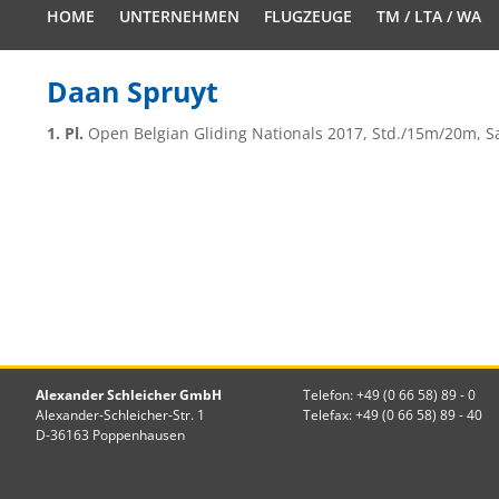
HOME
UNTERNEHMEN
FLUGZEUGE
TM / LTA / WA
Daan Spruyt
1. Pl.
Open Belgian Gliding Nationals 2017, Std./15m/20m, Sa
Alexander Schleicher GmbH
Telefon: +49 (0 66 58) 89 - 0
Alexander-Schleicher-Str. 1
Telefax: +49 (0 66 58) 89 - 40
D-36163 Poppenhausen