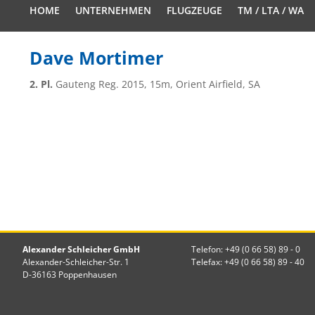
HOME
UNTERNEHMEN
FLUGZEUGE
TM / LTA / WA
Dave Mortimer
2. Pl.
Gauteng Reg. 2015, 15m, Orient Airfield, SA
Alexander Schleicher GmbH
Telefon: +49 (0 66 58) 89 - 0
Alexander-Schleicher-Str. 1
Telefax: +49 (0 66 58) 89 - 40
D-36163 Poppenhausen