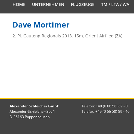
HOME
UNTERNEHMEN
FLUGZEUGE
TM / LTA / WA
Dave Mortimer
2. Pl. Gauteng Regionals 2013, 15m, Orient Airfiled (ZA)
Alexander Schleicher GmbH
Telefon: +49 (0 66 58) 89 - 0
Alexander-Schleicher-Str. 1
Telefax: +49 (0 66 58) 89 - 40
D-36163 Poppenhausen