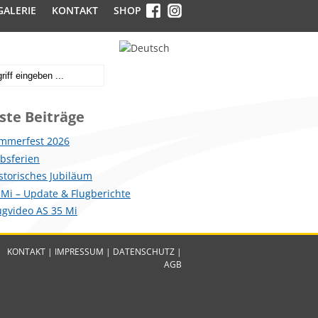
GALERIE
KONTAKT
SHOP
ste Beiträge
mmerfest 2026
ebsferien
istorisches Jubiläum
 Mi – Update & Flugberichte
lugvideo AS 35 Mi
KONTAKT
|
IMPRESSUM
|
DATENSCHUTZ
|
AGB