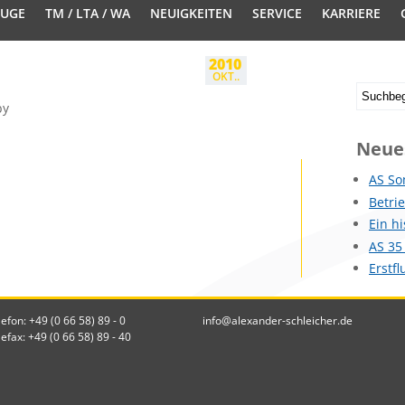
EUGE
TM / LTA / WA
NEUIGKEITEN
SERVICE
KARRIERE
2010
OKT..
by
Neue
AS So
Betri
Ein h
AS 35
Erstf
lefon: +49 (0 66 58) 89 - 0
info@alexander-schleicher.de
lefax: +49 (0 66 58) 89 - 40