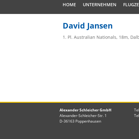
HOME
UNTERNEHMEN
FLUGZ
David Jansen
1. Pl. Australian Nationals, 18m, Dal
Alexander Schleicher GmbH
Te
Alexander-Schleicher-Str. 1
Te
D-36163 Poppenhausen