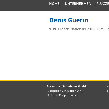
HOME
UNTERNEHMEN
FLUGZ
Denis Guerin
1. Pl.
French Nationals 2016, 18m, L
Alexander Schleicher GmbH
Te
Alexander-Schleicher-Str. 1
Te
D-36163 Poppenhausen