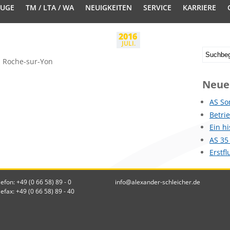
EUGE
TM / LTA / WA
NEUIGKEITEN
SERVICE
KARRIERE
2016
JULI.
a Roche-sur-Yon
Neue
AS So
Betri
Ein h
AS 35
Erstf
lefon: +49 (0 66 58) 89 - 0
info@alexander-schleicher.de
lefax: +49 (0 66 58) 89 - 40