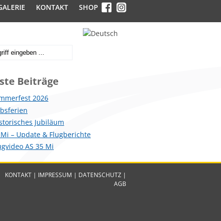
GALERIE
KONTAKT
SHOP
ste Beiträge
mmerfest 2026
ebsferien
istorisches Jubiläum
 Mi – Update & Flugberichte
lugvideo AS 35 Mi
KONTAKT
|
IMPRESSUM
|
DATENSCHUTZ
|
AGB