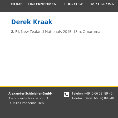
HOME
UNTERNEHMEN
FLUGZEUGE
TM / LTA / WA
Derek Kraak
2. Pl.
New Zealand Nationals 2015, 18m, Omarama
Alexander Schleicher GmbH
Telefon: +49 (0 66 58) 89 - 0
Alexander-Schleicher-Str. 1
Telefax: +49 (0 66 58) 89 - 40
D-36163 Poppenhausen