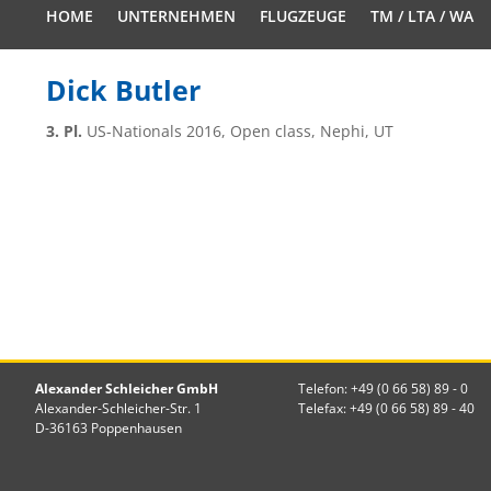
HOME
UNTERNEHMEN
FLUGZEUGE
TM / LTA / WA
Dick Butler
3. Pl.
US-Nationals 2016, Open class, Nephi, UT
Alexander Schleicher GmbH
Telefon: +49 (0 66 58) 89 - 0
Alexander-Schleicher-Str. 1
Telefax: +49 (0 66 58) 89 - 40
D-36163 Poppenhausen