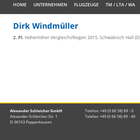
HOME
UNTERNEHMEN
FLUGZEUGE
TM / LTA / WA
Dirk Windmüller
2. Pl.
Hohenloher Vergleichsfliegen 2015, Schwäbisch Hall (D
Alexander Schleicher GmbH
Telefon: +49 (0 66 58) 89 - 0
Alexander-Schleicher-Str. 1
Telefax: +49 (0 66 58) 89 - 40
D-36163 Poppenhausen