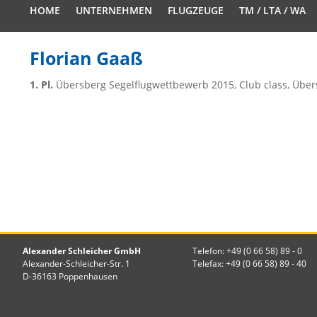
HOME
UNTERNEHMEN
FLUGZEUGE
TM / LTA / WA
Florian Gaaß
1. Pl.
Übersberg Segelflugwettbewerb 2015, Club class, Über
Alexander Schleicher GmbH
Telefon: +49 (0 66 58) 89 - 0
Alexander-Schleicher-Str. 1
Telefax: +49 (0 66 58) 89 - 40
D-36163 Poppenhausen