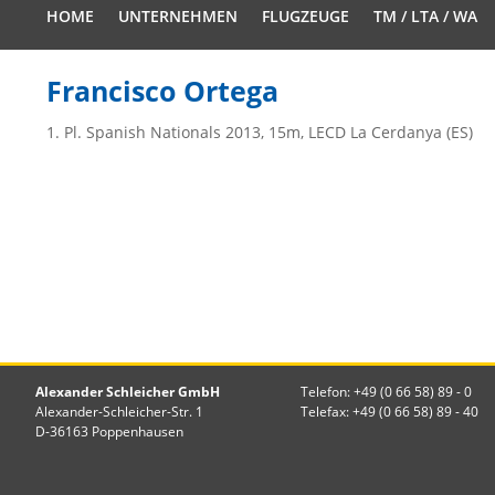
HOME
UNTERNEHMEN
FLUGZEUGE
TM / LTA / WA
Francisco Ortega
1. Pl. Spanish Nationals 2013, 15m, LECD La Cerdanya (ES)
Alexander Schleicher GmbH
Telefon: +49 (0 66 58) 89 - 0
Alexander-Schleicher-Str. 1
Telefax: +49 (0 66 58) 89 - 40
D-36163 Poppenhausen