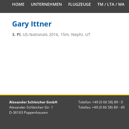
HOME
UNTERNEHMEN
FLUGZEUGE
TM / LTA / WA
Gary Ittner
3. Pl.
US-Nationals 2016, 15m, Nephi, UT
Alexander Schleicher GmbH
Telefon: +49 (0 66 58) 89 - 0
Alexander-Schleicher-Str. 1
Telefax: +49 (0 66 58) 89 - 40
D-36163 Poppenhausen