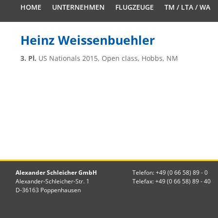
HOME
UNTERNEHMEN
FLUGZEUGE
TM / LTA / WA
Heinz Weissenbuehler
3. Pl.
US Nationals 2015, Open class, Hobbs, NM
Alexander Schleicher GmbH
Telefon: +49 (0 66 58) 89 - 0
Alexander-Schleicher-Str. 1
Telefax: +49 (0 66 58) 89 - 40
D-36163 Poppenhausen