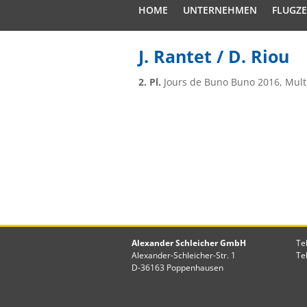
HOME
UNTERNEHMEN
FLUGZ
J. Rantet / D. Riou
2. Pl.
Jours de Buno Buno 2016, Mult
Alexander Schleicher GmbH
Te
Alexander-Schleicher-Str. 1
Te
D-36163 Poppenhausen