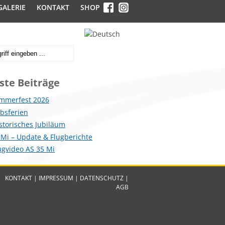
GALERIE
KONTAKT
SHOP
ste Beiträge
mmerfest 2026
ebsferien
istorisches Jubiläum
 Mi – Update & Flugberichte
lugvideo AS 35 Mi
KONTAKT
|
IMPRESSUM
|
DATENSCHUTZ
|
AGB