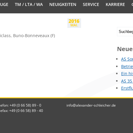
EUGE
TM / LTA / WA
NEUIGKEITEN
SERVICE
KARRIERE
2016
MAI.
iclass, Buno-Bonneveaux (F)
Neue
AS So
Betri
Ein h
AS 35
Erstf
lefon: +49 (0 66 58) 89 - 0
info@alexander-schleicher.de
lefax: +49 (0 66 58) 89 - 40