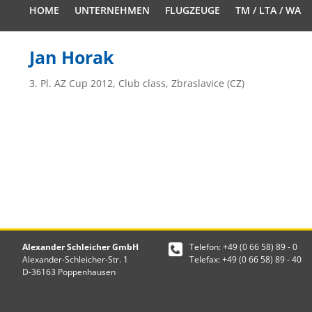
HOME
UNTERNEHMEN
FLUGZEUGE
TM / LTA / WA
Jan Horak
3. Pl. AZ Cup 2012, Club class, Zbraslavice (CZ)
Alexander Schleicher GmbH
Telefon: +49 (0 66 58) 89 - 0
Alexander-Schleicher-Str. 1
Telefax: +49 (0 66 58) 89 - 40
D-36163 Poppenhausen