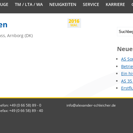
EUGE
TM / LTA / WA
NEUIGKEITEN
SERVICE
KARRIERE
2016
en
MAI.
ass, Arnborg (DK)
Neue
AS So
Betri
Ein h
AS 35
Erstf
lefon: +49 (0 66 58) 89 - 0
info@alexander-schleicher.de
lefax: +49 (0 66 58) 89 - 40