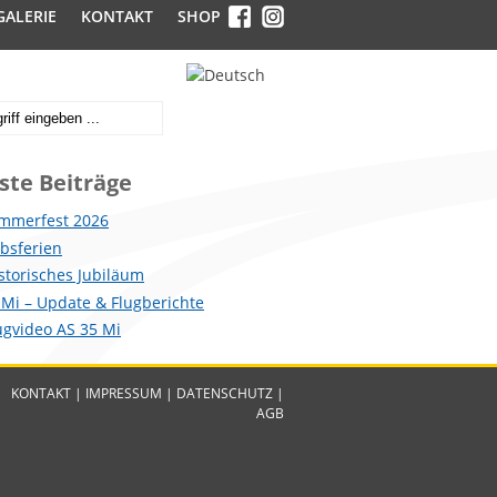
GALERIE
KONTAKT
SHOP
ste Beiträge
mmerfest 2026
ebsferien
istorisches Jubiläum
 Mi – Update & Flugberichte
lugvideo AS 35 Mi
KONTAKT
|
IMPRESSUM
|
DATENSCHUTZ
|
AGB