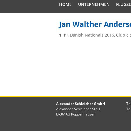
HOME
UNTERNEHMEN
FLUGZ
Jan Walther Anders
1. Pl.
Danish Nationals 2016, Club cl
Alexander Schleicher GmbH
Te
Alexander-Schleicher-Str. 1
Te
D-36163 Poppenhausen