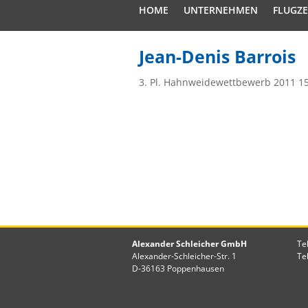
HOME
UNTERNEHMEN
FLUGZ
Jean-Denis Barrois
3. Pl. Hahnweidewettbewerb 2011 
Alexander Schleicher GmbH
Te
Alexander-Schleicher-Str. 1
Te
D-36163 Poppenhausen