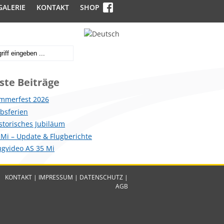
GALERIE
KONTAKT
SHOP
ste Beiträge
mmerfest 2026
ebsferien
istorisches Jubiläum
 Mi – Update & Flugberichte
lugvideo AS 35 Mi
KONTAKT
|
IMPRESSUM
|
DATENSCHUTZ
|
AGB