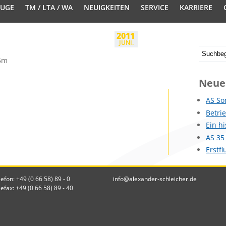
EUGE
TM / LTA / WA
NEUIGKEITEN
SERVICE
KARRIERE
2011
JUNI.
15m
Neue
AS So
Betri
Ein h
AS 35
Erstf
lefon: +49 (0 66 58) 89 - 0
info@alexander-schleicher.de
lefax: +49 (0 66 58) 89 - 40