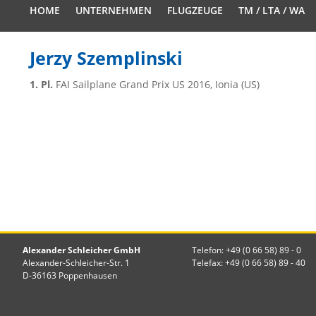
HOME
UNTERNEHMEN
FLUGZEUGE
TM / LTA / WA
Jerzy Szemplinski
1. Pl.
FAI Sailplane Grand Prix US 2016, Ionia (US)
Alexander Schleicher GmbH
Telefon: +49 (0 66 58) 89 - 0
Alexander-Schleicher-Str. 1
Telefax: +49 (0 66 58) 89 - 40
D-36163 Poppenhausen