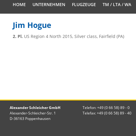
HOME
UNTERNEHMEN
FLUGZEUGE
TM / LTA / WA
Jim Hogue
2. Pl.
US Region 4 North 2015, Silver class, Fairfield (PA)
Alexander Schleicher GmbH
Telefon: +49 (0 66 58) 89 - 0
Alexander-Schleicher-Str. 1
Telefax: +49 (0 66 58) 89 - 40
D-36163 Poppenhausen