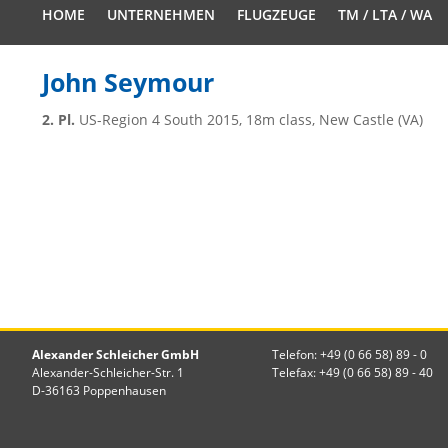
HOME
UNTERNEHMEN
FLUGZEUGE
TM / LTA / WA
John Seymour
2. Pl.
US-Region 4 South 2015, 18m class, New Castle (VA)
Alexander Schleicher GmbH
Telefon: +49 (0 66 58) 89 - 0
Alexander-Schleicher-Str. 1
Telefax: +49 (0 66 58) 89 - 40
D-36163 Poppenhausen