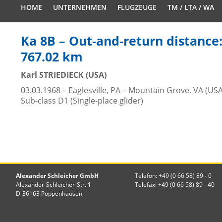
HOME
UNTERNEHMEN
FLUGZEUGE
TM / LTA / WA
Ka 8B – Out-and-return distance
767.02 km
Karl STRIEDIECK (USA)
03.03.1968 – Eaglesville, PA – Mountain Grove, VA (USA
Sub-class D1 (Single-place glider)
Alexander Schleicher GmbH
Telefon: +49 (0 66 58) 89 - 0
Alexander-Schleicher-Str. 1
Telefax: +49 (0 66 58) 89 - 40
D-36163 Poppenhausen