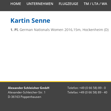
HOME
UNTERNEHMEN
FLUGZEUGE
TM / LTA / WA
Kartin Senne
1. Pl.
German Nationals Women 2016,15m, Hockenheim (D)
Alexander Schleicher GmbH
Telefon: +49 (0 66 58) 89 - 0
Alexander-Schleicher-Str. 1
Telefax: +49 (0 66 58) 89 - 40
D-36163 Poppenhausen