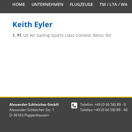
HOME
UNTERNEHMEN
FLUGZEUGE
TM / LTA / WA
Keith Eyler
1. Pl.
US Air Sailing Sports class Contest, Reno, NV
Alexander Schleicher GmbH
Telefon: +49 (0 66 58) 89 - 0
Alexander-Schleicher-Str. 1
Telefax: +49 (0 66 58) 89 - 40
D-36163 Poppenhausen